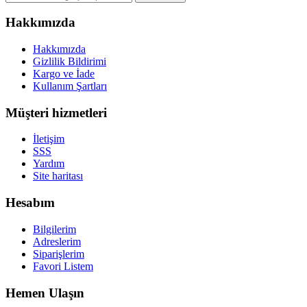
Hakkımızda
Hakkımızda
Gizlilik Bildirimi
Kargo ve İade
Kullanım Şartları
Müşteri hizmetleri
İletişim
SSS
Yardım
Site haritası
Hesabım
Bilgilerim
Adreslerim
Siparişlerim
Favori Listem
Hemen Ulaşın