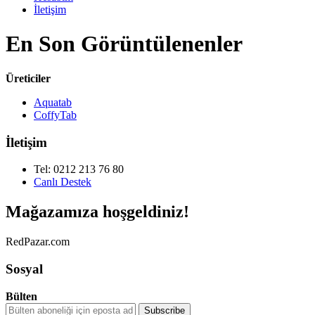
İletişim
En Son Görüntülenenler
Üreticiler
Aquatab
CoffyTab
İletişim
Tel: 0212 213 76 80
Canlı Destek
Mağazamıza hoşgeldiniz!
RedPazar.com
Sosyal
Bülten