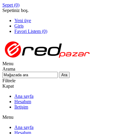
Sepet
(0)
Sepetiniz boş.
Yeni üye
Giriş
Favori Listem
(0)
Menu
Arama
Filtrele
Kapat
Ana sayfa
Hesabım
İletişim
Menu
Ana sayfa
Hesabım